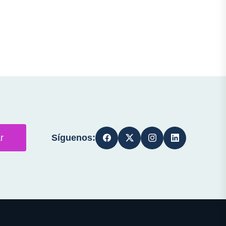
Síguenos:
r