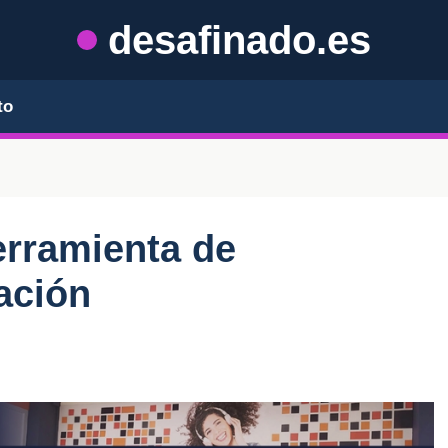
desafinado.es
to
erramienta de
ación