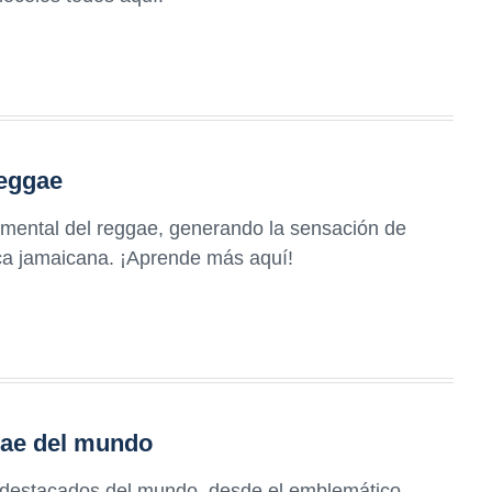
reggae
amental del reggae, generando la sensación de
ica jamaicana. ¡Aprende más aquí!
gae del mundo
 destacados del mundo, desde el emblemático