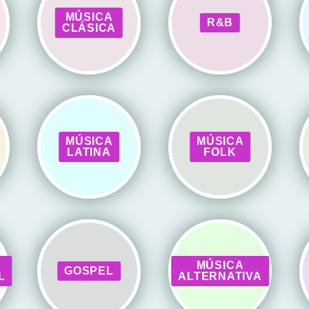
MÚSICA
R&B
CLÁSICA
MÚSICA
MÚSICA
LATINA
FOLK
MÚSICA
GOSPEL
L
ALTERNATIVA