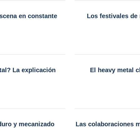
escena en constante
Los festivales d
al? La explicación
El heavy metal c
 duro y mecanizado
Las colaboraciones m