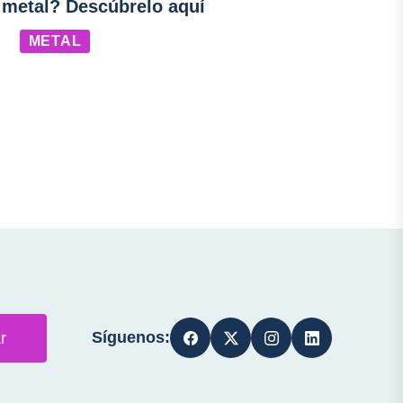
 metal? Descúbrelo aquí
METAL
Síguenos:
r