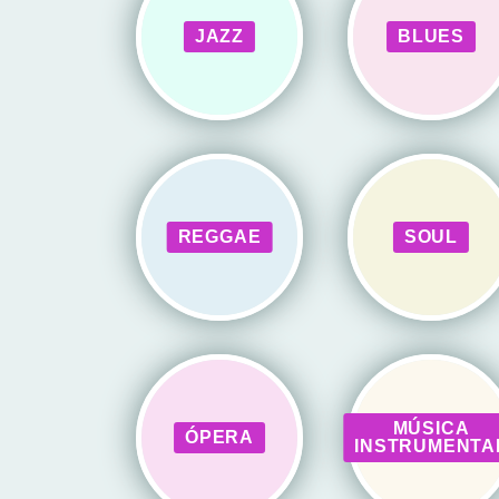
JAZZ
BLUES
REGGAE
SOUL
MÚSICA
ÓPERA
INSTRUMENTA