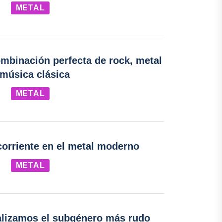
METAL
ombinación perfecta de rock, metal
 música clásica
METAL
 corriente en el metal moderno
METAL
alizamos el subgénero más rudo