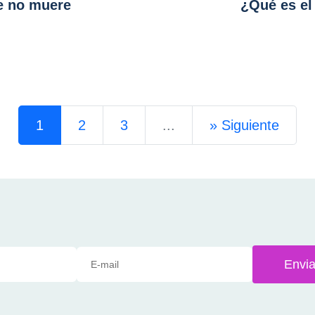
e no muere
¿Qué es el
1
2
3
...
»
Siguiente
Envia