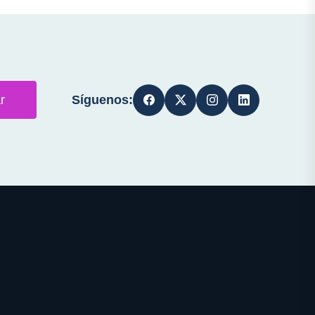
Síguenos:
r