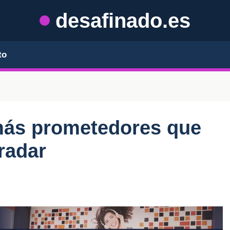
desafinado.es
to
 más prometedores que
radar