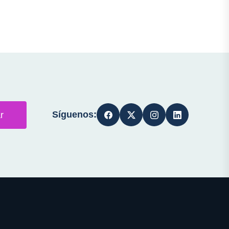
Síguenos:
r