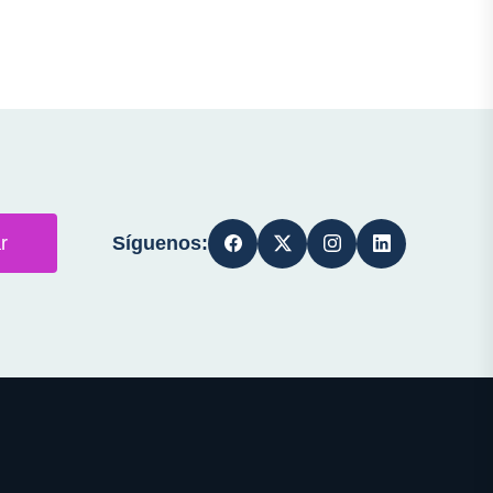
Síguenos:
r