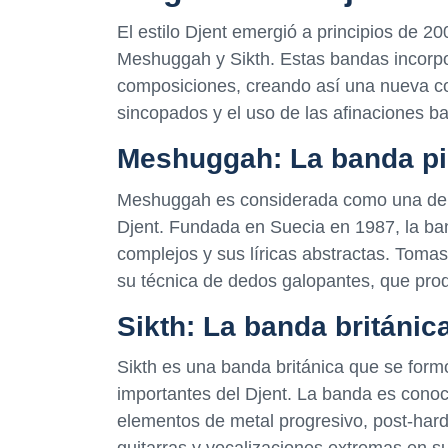
El estilo Djent emergió a principios de 
Meshuggah y Sikth. Estas bandas incorpo
composiciones, creando así una nueva corr
sincopados y el uso de las afinaciones baj
Meshuggah: La banda pi
Meshuggah es considerada como una de la
Djent. Fundada en Suecia en 1987, la ban
complejos y sus líricas abstractas. Toma
su técnica de dedos galopantes, que prod
Sikth: La banda británic
Sikth es una banda británica que se for
importantes del Djent. La banda es conoc
elementos de metal progresivo, post-hardc
guitarras y vocalizaciones extremas en s