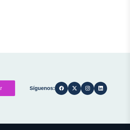
Síguenos:
r